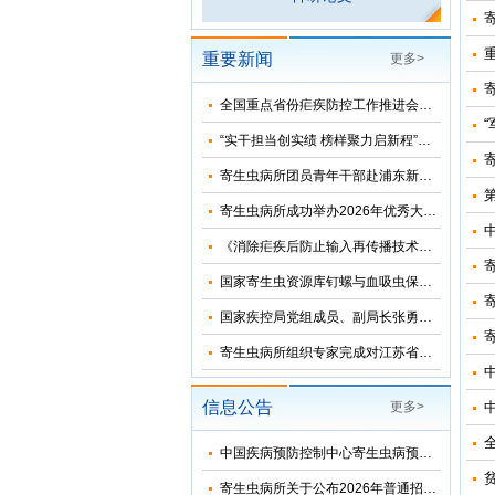
重要新闻
更多>
全国重点省份疟疾防控工作推进会在河南郑州召开
“实干担当创实绩 榜样聚力启新程”——寄生虫病所主题党日活动暨树立和践行正确政绩观学习教育专题党课
寄生虫病所团员青年干部赴浦东新区党风廉政教育基地参观学习
寄生虫病所成功举办2026年优秀大学生夏令营活动
《消除疟疾后防止输入再传播技术方案（修订版）》审定会在苏州顺利召开
国家寄生虫资源库钉螺与血吸虫保藏基地“十五五”发展规划暨五方共建工作研讨会在上海召开
国家疾控局党组成员、副局长张勇到寄生虫病所调研指导
寄生虫病所组织专家完成对江苏省和湖北省2026年疟疾再传播风险评估
信息公告
更多>
中国疾病预防控制中心寄生虫病预防控制所（国家热带病研究中心）2026年优秀大学生夏令营活动招收简章
贫
寄生虫病所关于公布2026年普通招考博士考生调剂复试名单的通知