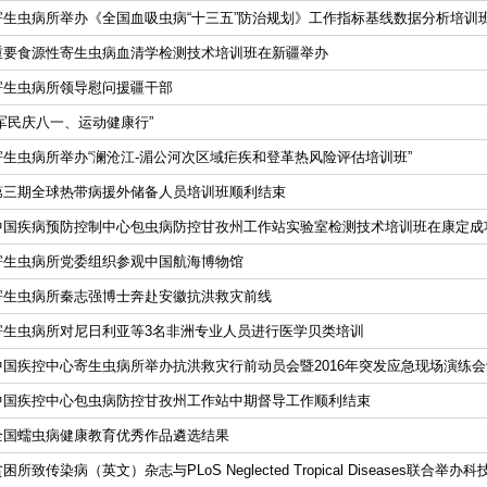
寄生虫病所举办《全国血吸虫病“十三五”防治规划》工作指标基线数据分析培训
重要食源性寄生虫病血清学检测技术培训班在新疆举办
寄生虫病所领导慰问援疆干部
“军民庆八一、运动健康行”
寄生虫病所举办“澜沧江-湄公河次区域疟疾和登革热风险评估培训班”
第三期全球热带病援外储备人员培训班顺利结束
中国疾病预防控制中心包虫病防控甘孜州工作站实验室检测技术培训班在康定成
寄生虫病所党委组织参观中国航海博物馆
寄生虫病所秦志强博士奔赴安徽抗洪救灾前线
寄生虫病所对尼日利亚等3名非洲专业人员进行医学贝类培训
中国疾控中心寄生虫病所举办抗洪救灾行前动员会暨2016年突发应急现场演练会
中国疾控中心包虫病防控甘孜州工作站中期督导工作顺利结束
全国蠕虫病健康教育优秀作品遴选结果
困所致传染病（英文）杂志与PLoS Neglected Tropical Diseases联