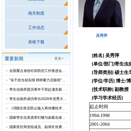
相关制度
工作动态
吴秀萍
表格下载
[
姓名
]
吴秀萍
重要新闻
更多>
[
单位
/
部门
]
寄生虫
全国重点省份疟疾防控工作推进会在河南郑州召开
[
导师类别
]
硕士生
“实干担当创实绩 榜样聚力启新程”——寄生虫病所主题党日活动暨树立和践行正确政绩观学习教育专题党课
[
学位
/
学历
]
博士
/
博
[
技术职称
]
副教授
寄生虫病所团员青年干部赴浦东新区党风廉政教育基地参观学习
[
学习学术经历
]
寄生虫病所成功举办2026年优秀大学生夏令营活动
起止时间
《消除疟疾后防止输入再传播技术方案（修订版）》审定会在苏州顺利召开
1994-1998
国家寄生虫资源库钉螺与血吸虫保藏基地“十五五”发展规划暨五方共建工作研讨会在上海召开
2001-2004
国家疾控局党组成员、副局长张勇到寄生虫病所调研指导