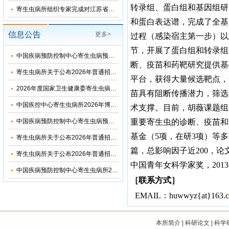
转录组、蛋白组和基因组研
寄生虫病所组织专家完成对江苏省和湖北省2026年疟疾再传播风险评估
和蛋白表达谱，完成了全基
信息公告
更多>
过程（感染宿主第一步）以
节，开展了蛋白组和转录组
中国疾病预防控制中心寄生虫病预防控制所（国家热带病研究中心）2026年优秀大学生夏令营活动招收简章
断、疫苗和药靶研究提供基
寄生虫病所关于公布2026年普通招考博士考生调剂复试名单的通知
平台，获得大量候选靶点，
2026年度国家卫生健康委寄生虫病原与媒介生物学重点实验室开放课题申请通知
苗具有阻断传播潜力，筛选
中国疾控中心寄生虫病所2026年博士研究生招生调剂信息公布
术支撑。
目前，胡薇课题组
中国疾病预防控制中心寄生虫病预防控制所2026年部门预算
重要寄生虫的诊断、疫苗和
基金（
5
项，在研
3
项）等多
寄生虫病所关于公布2026年普通招考公共卫生博士考生复试名单的通知
篇，总影响因子近
200
，论
寄生虫病所关于公布2026年普通招考学术学位博士考生复试名单的通知
中国青年女科学家奖，
2013
中国疾病预防控制中心寄生虫病所2024年度部门决算
［联系方式］
EMAIL
：
huwwyz{at}163.
本所简介
|
科研论文
|
科学