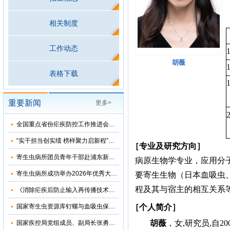
相关制度
工作动态
胡薇
表格下载
重要新闻
更多>
全国重点省份疟疾防控工作推进会在河南郑州召开
“实干担当创实绩 榜样聚力启新程”——寄生虫病所主题党日活动暨树立和践行正确政绩观学习教育专题党课
［专业及研究方向］
寄生虫病所团员青年干部赴浦东新区党风廉政教育基地参观学习
病原生物学专业，应用分
寄生虫病所成功举办2026年优秀大学生夏令营活动
要寄生生物（日本血吸虫
程及其与宿主的相互关系
《消除疟疾后防止输入再传播技术方案（修订版）》审定会在苏州顺利召开
国家寄生虫资源库钉螺与血吸虫保藏基地“十五五”发展规划暨五方共建工作研讨会在上海召开
［个人简介］
胡薇
，女
,
研究员
,
自
20
国家疾控局党组成员、副局长张勇到寄生虫病所调研指导