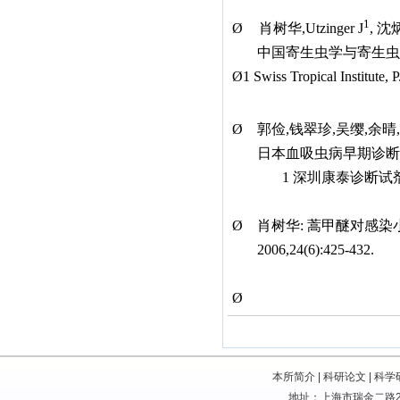
1
Ø
肖树华
,Utzinger J
,
沈
中国寄生虫学与寄生虫
Ø
1 Swiss Tropical Institute
Ø
郭俭
,
钱翠珍
,
吴缨
,
余晴
,
日本血吸虫病早期诊断
1
深圳康泰诊断试
Ø
肖树华
:
蒿甲醚对感染
2006,24(6):425-432.
Ø
本所简介
|
科研论文
|
科学
地址：上海市瑞金二路207号