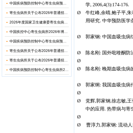
中国疾病预防控制中心寄生虫病预防控制所（国家热带病研究中心）2026年优秀大学生夏令营活动招收简章
学
,
2006,4(3):174-176.
Ø
牛红峰
,
余晴
,
鲍子平
,
朱
寄生虫病所关于公布2026年普通招考博士考生调剂复试名单的通知
用研究
.
中华预防医学
2026年度国家卫生健康委寄生虫病原与媒介生物学重点实验室开放课题申请通知
中国疾控中心寄生虫病所2026年博士研究生招生调剂信息公布
Ø
郭家钢
:
中国血吸虫病
中国疾病预防控制中心寄生虫病预防控制所2026年部门预算
寄生虫病所关于公布2026年普通招考公共卫生博士考生复试名单的通知
Ø
陈名刚
:
国外吡喹酮防
Ø
寄生虫病所关于公布2026年普通招考学术学位博士考生复试名单的通知
Ø
陈名刚
:
晚期血吸虫病
中国疾病预防控制中心寄生虫病所2024年度部门决算
Ø
郭家纲
:
我国血吸虫病
Ø
Ø
党辉
,
郭家钢
,
徐志敏
,
王
中的应用
.
热带病与寄
Ø
Ø
曹淳力
,
郭家钢
:
流动人