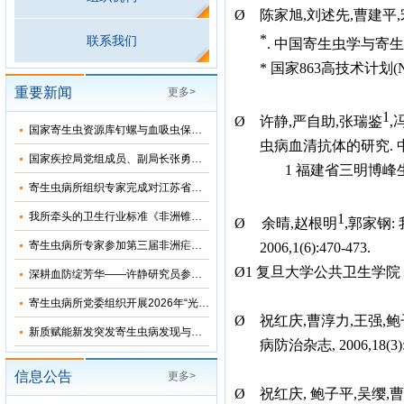
Ø
陈家旭
,
刘述先
,
曹建平
,
*
联系我们
.
中国寄生虫学与寄生
*
国家
863
高技术计划
(
重要新闻
更多>
1
Ø
许静
,
严自助
,
张瑞鉴
,
国家寄生虫资源库钉螺与血吸虫保藏基地十五五”发展规划暨五方共建工作研讨会在上海召开
虫病血清抗体的研究
.
国家疾控局党组成员、副局长张勇到寄生虫病所调研指导
1
福建省三明博峰
寄生虫病所组织专家完成对江苏省和湖北省2026年疟疾再传播风险评估
我所牵头的卫生行业标准《非洲锥虫病诊断》正式发布
1
Ø
余晴
,
赵根明
,
郭家钢
:
寄生虫病所专家参加第三届非洲疟疾消除国际研讨会并分享中国抗疟经验
2006,1(6):470-473.
Ø
1
复旦大学公共卫生学院
深耕血防绽芳华——许静研究员参加2026年“我和我的疾控故事”宣讲会
寄生虫病所党委组织开展2026年“光荣在党50年”纪念章颁发仪式
Ø
祝红庆
,
曹淳力
,
王强
,
鲍
新质赋能新发突发寄生虫病发现与科研能力提升培训班在苏州成功举办
病防治杂志
,
2006,18(3)
信息公告
更多>
Ø
祝红庆
,
鲍子平
,
吴缨
,
曹