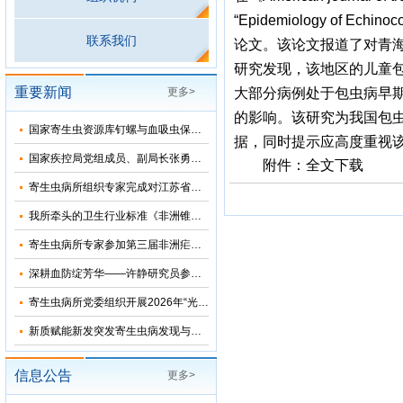
“Epidemiology of Echinoc
联系我们
论文。该论文报道了对青
研究发现，该地区的儿童
重要新闻
更多>
大部分病例处于包虫病早
的影响。该研究为我国包
国家寄生虫资源库钉螺与血吸虫保藏基地十五五”发展规划暨五方共建工作研讨会在上海召开
据，同时提示应高度重视
国家疾控局党组成员、副局长张勇到寄生虫病所调研指导
附件：
全文下载
寄生虫病所组织专家完成对江苏省和湖北省2026年疟疾再传播风险评估
我所牵头的卫生行业标准《非洲锥虫病诊断》正式发布
寄生虫病所专家参加第三届非洲疟疾消除国际研讨会并分享中国抗疟经验
深耕血防绽芳华——许静研究员参加2026年“我和我的疾控故事”宣讲会
寄生虫病所党委组织开展2026年“光荣在党50年”纪念章颁发仪式
新质赋能新发突发寄生虫病发现与科研能力提升培训班在苏州成功举办
信息公告
更多>