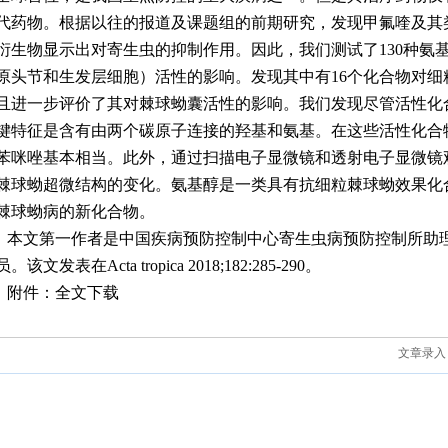
代药物。根据以往的报道及课题组的前期研究，发现甲氟喹及其
衍生物显示出对寄生虫的抑制作用。因此，我们测试了
130
种氨
原头节和生发层细胞）活性的影响。发现其中有
16
个化合物对细
且进一步评价了其对棘球蚴囊活性的影响。我们发现尽管活性化
键特征是含有由两个碳原子连接的羟基和氨基。在这些活性化合
苯咪唑基本相当。此外，通过扫描电子显微镜和透射电子显微镜
棘球蚴超微结构的变化。氨基醇是一类具有抗细粒棘球蚴效果化
棘球蚴病的新化合物。
本文第一作者是中国疾病预防控制中心寄生虫病预防控制所助
员。该文发表在
Acta tropica 2018;182:285-290
。
附件：
全文下载
文章录入：