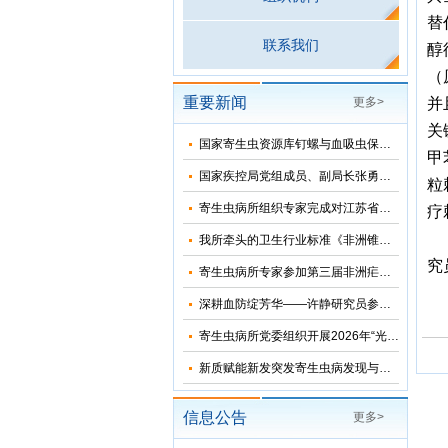
替
联系我们
醇
（
重要新闻
更多>
并
关
国家寄生虫资源库钉螺与血吸虫保藏基地十五五”发展规划暨五方共建工作研讨会在上海召开
甲
国家疾控局党组成员、副局长张勇到寄生虫病所调研指导
粒
寄生虫病所组织专家完成对江苏省和湖北省2026年疟疾再传播风险评估
疗
我所牵头的卫生行业标准《非洲锥虫病诊断》正式发布
究
寄生虫病所专家参加第三届非洲疟疾消除国际研讨会并分享中国抗疟经验
深耕血防绽芳华——许静研究员参加2026年“我和我的疾控故事”宣讲会
寄生虫病所党委组织开展2026年“光荣在党50年”纪念章颁发仪式
新质赋能新发突发寄生虫病发现与科研能力提升培训班在苏州成功举办
信息公告
更多>