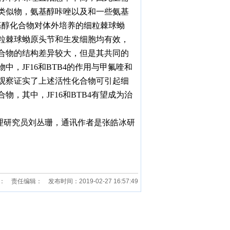
类似物，氨基醇咔唑以及和一些氨基
基醇化合物对体外培养的细粒棘球蚴
粒棘球蚴原头节和生发细胞均有效，
合物的结构差异较大，但是其共同的
物中，
JF16
和
BTB4
的作用与甲氟喹和
观察证实了上述活性化合物可引起细
合物，其中，
JF16
和
BTB4
有望成为治
理研究员刘丛珊，通讯作者是张皓冰研
 责任编辑： 发布时间：2019-02-27 16:57:49