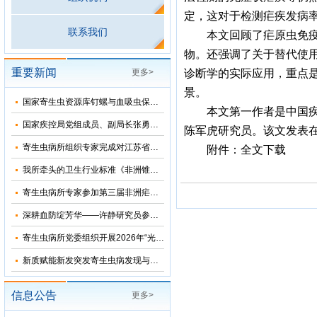
定，这对于检测疟疾发病
联系我们
本文回顾了疟原虫免
物。还强调了关于替代使
重要新闻
更多>
诊断学的实际应用，重点是
景。
国家寄生虫资源库钉螺与血吸虫保藏基地十五五”发展规划暨五方共建工作研讨会在上海召开
本文第一作者是中国疾病
国家疾控局党组成员、副局长张勇到寄生虫病所调研指导
陈军虎研究员。该文发表在Expert Re
寄生虫病所组织专家完成对江苏省和湖北省2026年疟疾再传播风险评估
附件：
全文下载
我所牵头的卫生行业标准《非洲锥虫病诊断》正式发布
寄生虫病所专家参加第三届非洲疟疾消除国际研讨会并分享中国抗疟经验
深耕血防绽芳华——许静研究员参加2026年“我和我的疾控故事”宣讲会
寄生虫病所党委组织开展2026年“光荣在党50年”纪念章颁发仪式
新质赋能新发突发寄生虫病发现与科研能力提升培训班在苏州成功举办
信息公告
更多>