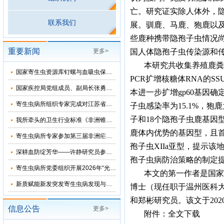
亡。研究证实除人体外，
联系我们
展。驯鹿、马鹿、狍鹿以
些鹿种携带隐孢子虫情况
重要新闻
更多>
国人体隐孢子虫传染源和
本研究共收集养殖鹿粪
国家寄生虫资源库钉螺与血吸虫保藏基地十五五”发展规划暨五方共建工作研讨会在上海召开
PCR
扩增核糖体
RNA
的
SS
国家疾控局党组成员、副局长张勇到寄生虫病所调研指导
本进一步扩增
gp60
基因确
寄生虫病所组织专家完成对江苏省和湖北省2026年疟疾再传播风险评估
子虫感染率为
15.1%
，狍鹿
子和
18
个隐孢子虫鹿基因
我所牵头的卫生行业标准《非洲锥虫病诊断》正式发布
鹿体内优势的基因型，且
寄生虫病所专家参加第三届非洲疟疾消除国际研讨会并分享中国抗疟经验
孢子虫
XIIa
亚型，提示该
深耕血防绽芳华——许静研究员参加2026年“我和我的疾控故事”宣讲会
孢子虫病防治策略的制定
寄生虫病所党委组织开展2026年“光荣在党50年”纪念章颁发仪式
本文的第一作者是国家
新质赋能新发突发寄生虫病发现与科研能力提升培训班在苏州成功举办
博士（现任职于温州医科
和郑彬研究员。该文于
202
信息公告
更多>
附件：
全文下载