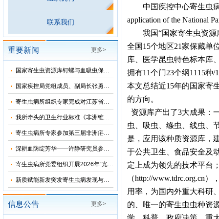
中国疾控中心寄生虫病所陈韶红等
application of the Nat
联系我们
我国“国家寄生虫资源
全国
15
个地区
21
家保藏单
重要新闻
更多>
库、医学昆虫特色标本库
国家寄生虫资源库钉螺与血吸虫保藏基地十五五”发展规划暨五方共建工作研讨会在上海召开
拥有
11
个门
23
个纲
1115
种
/
本文总结近
15
年的国家寄
国家疾控局党组成员、副局长张勇到寄生虫病所调研指导
的方向。
寄生虫病所组织专家完成对江苏省和湖北省2026年疟疾再传播风险评估
资源库产出了
3
大成果：
我所牵头的卫生行业标准《非洲锥虫病诊断》正式发布
虫、吸虫、绦虫、线虫、
寄生虫病所专家参加第三届非洲疟疾消除国际研讨会并分享中国抗疟经验
是，应用该种质资源库，
深耕血防绽芳华——许静研究员参加2026年“我和我的疾控故事”宣讲会
于公共卫生、食品安全及
寄生虫病所党委组织开展2026年“光荣在党50年”纪念章颁发仪式
定上成为领先的技术平台
（
http://www.tdrc.org.cn
）
新质赋能新发突发寄生虫病发现与科研能力提升培训班在苏州成功举办
用率，为国内外重大科研
信息公告
更多>
的、唯一的寄生虫虫种资
学、科普、政府决策、重