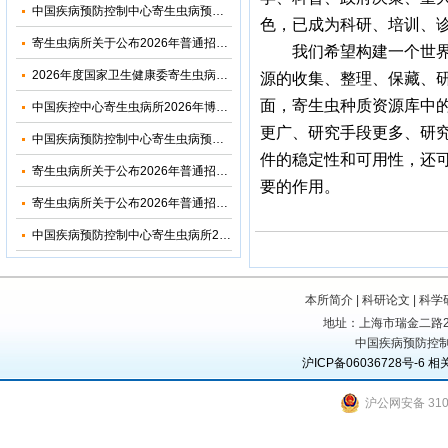
中国疾病预防控制中心寄生虫病预防控制所（国家热带病研究中心）2026年优秀大学生夏令营活动招收简章
色，已成为科研、培训、
寄生虫病所关于公布2026年普通招考博士考生调剂复试名单的通知
我们希望构建一个世
2026年度国家卫生健康委寄生虫病原与媒介生物学重点实验室开放课题申请通知
源的收集、整理、保藏、
面，寄生虫种质资源库中
中国疾控中心寄生虫病所2026年博士研究生招生调剂信息公布
更广、研究手段更多、研
中国疾病预防控制中心寄生虫病预防控制所2026年部门预算
件的稳定性和可用性，还可
寄生虫病所关于公布2026年普通招考公共卫生博士考生复试名单的通知
要的作用。
寄生虫病所关于公布2026年普通招考学术学位博士考生复试名单的通知
中国疾病预防控制中心寄生虫病所2024年度部门决算
本所简介
|
科研论文
|
科学
地址：上海市瑞金二路207号
中国疾病预防控制
沪ICP备06036728号-6
相
沪公网安备 3101