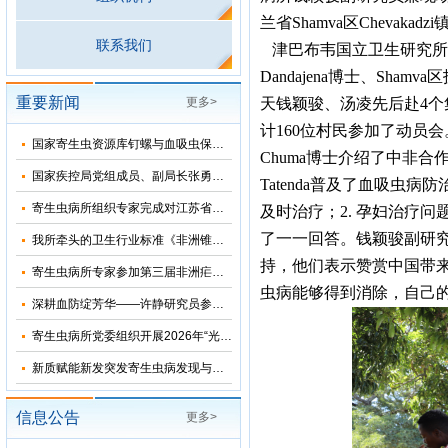
兰省Shamva区Chevak
联系我们
津巴布韦国立卫生研究所所长
Dandajena博士、Shamv
重要新闻
更多>
天钱颖骏、汤凌先后赴4个
计160位村民参加了动员
国家寄生虫资源库钉螺与血吸虫保藏基地十五五”发展规划暨五方共建工作研讨会在上海召开
Chuma博士介绍了中非合
国家疾控局党组成员、副局长张勇到寄生虫病所调研指导
Tatenda普及了血吸虫
寄生虫病所组织专家完成对江苏省和湖北省2026年疟疾再传播风险评估
及时治疗；2. 孕妇治疗问
了一一回答。钱颖骏副研
我所牵头的卫生行业标准《非洲锥虫病诊断》正式发布
持，他们表示赞赏中国带
寄生虫病所专家参加第三届非洲疟疾消除国际研讨会并分享中国抗疟经验
虫病能够得到消除，自己
深耕血防绽芳华——许静研究员参加2026年“我和我的疾控故事”宣讲会
寄生虫病所党委组织开展2026年“光荣在党50年”纪念章颁发仪式
新质赋能新发突发寄生虫病发现与科研能力提升培训班在苏州成功举办
信息公告
更多>