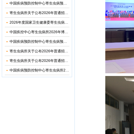
中国疾病预防控制中心寄生虫病预防控制所（国家热带病研究中心）2026年优秀大学生夏令营活动招收简章
寄生虫病所关于公布2026年普通招考博士考生调剂复试名单的通知
2026年度国家卫生健康委寄生虫病原与媒介生物学重点实验室开放课题申请通知
中国疾控中心寄生虫病所2026年博士研究生招生调剂信息公布
中国疾病预防控制中心寄生虫病预防控制所2026年部门预算
寄生虫病所关于公布2026年普通招考公共卫生博士考生复试名单的通知
寄生虫病所关于公布2026年普通招考学术学位博士考生复试名单的通知
中国疾病预防控制中心寄生虫病所2024年度部门决算