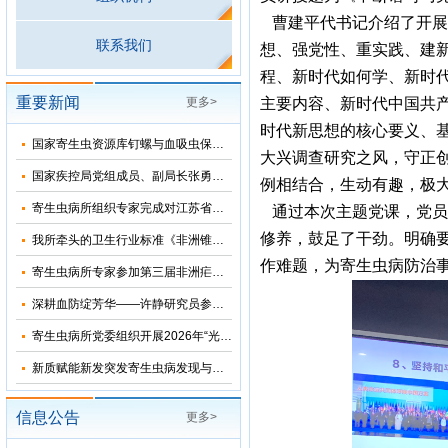
曹建平代书记介绍了开展
联系我们
想、强党性、重实践、建新
程、新时代如何学、新时
重要新闻
更多>
主要内容、新时代中国共
时代新思想的核心要义、
国家寄生虫资源库钉螺与血吸虫保藏基地十五五”发展规划暨五方共建工作研讨会在上海召开
大兴调查研究之风，守正
国家疾控局党组成员、副局长张勇到寄生虫病所调研指导
例相结合，生动有趣，极
寄生虫病所组织专家完成对江苏省和湖北省2026年疟疾再传播风险评估
通过本次主题党课，党员
修养，鼓足了干劲。明确
我所牵头的卫生行业标准《非洲锥虫病诊断》正式发布
作难题，为寄生虫病防治
寄生虫病所专家参加第三届非洲疟疾消除国际研讨会并分享中国抗疟经验
深耕血防绽芳华——许静研究员参加2026年“我和我的疾控故事”宣讲会
寄生虫病所党委组织开展2026年“光荣在党50年”纪念章颁发仪式
新质赋能新发突发寄生虫病发现与科研能力提升培训班在苏州成功举办
信息公告
更多>