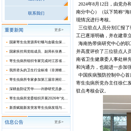
2024年8月12日，由
南分中心）（以下简称“海
联系我们
现情况进行考核。
三位驻点人员分别汇报了
重要新闻
更多>
工已逐渐明确，并在建章
国家寄生虫资源库钉螺与血吸虫保藏基地十五五”发展规划暨五方共建工作研讨会在上海召开
海南热带病研究中心的职
并高度评价了三位驻点人
国家疾控局党组成员、副局长张勇到寄生虫病所调研指导
南省卫生健康委人事处林
寄生虫病所组织专家完成对江苏省和湖北省2026年疟疾再传播风险评估
和沟通力，也能进一步加
我所牵头的卫生行业标准《非洲锥虫病诊断》正式发布
中国疾病预防控制中心首
寄生虫病所专家参加第三届非洲疟疾消除国际研讨会并分享中国抗疟经验
寄生虫病所党办主任徐仁
深耕血防绽芳华——许静研究员参加2026年“我和我的疾控故事”宣讲会
驻点考核会议。
寄生虫病所党委组织开展2026年“光荣在党50年”纪念章颁发仪式
新质赋能新发突发寄生虫病发现与科研能力提升培训班在苏州成功举办
信息公告
更多>