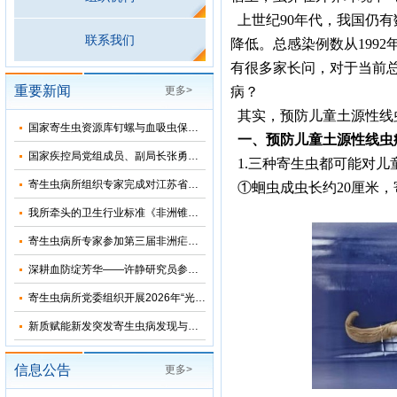
上世纪90年代，我国仍
联系我们
降低。总感染例数从1992年的
有很多家长问，对于当前
重要新闻
更多>
病？
其实，预防儿童土源性线
国家寄生虫资源库钉螺与血吸虫保藏基地十五五”发展规划暨五方共建工作研讨会在上海召开
一、预防儿童土源性线虫
国家疾控局党组成员、副局长张勇到寄生虫病所调研指导
1.三种寄生虫都可能对儿
寄生虫病所组织专家完成对江苏省和湖北省2026年疟疾再传播风险评估
①蛔虫成虫长约20厘米，
我所牵头的卫生行业标准《非洲锥虫病诊断》正式发布
寄生虫病所专家参加第三届非洲疟疾消除国际研讨会并分享中国抗疟经验
深耕血防绽芳华——许静研究员参加2026年“我和我的疾控故事”宣讲会
寄生虫病所党委组织开展2026年“光荣在党50年”纪念章颁发仪式
新质赋能新发突发寄生虫病发现与科研能力提升培训班在苏州成功举办
信息公告
更多>