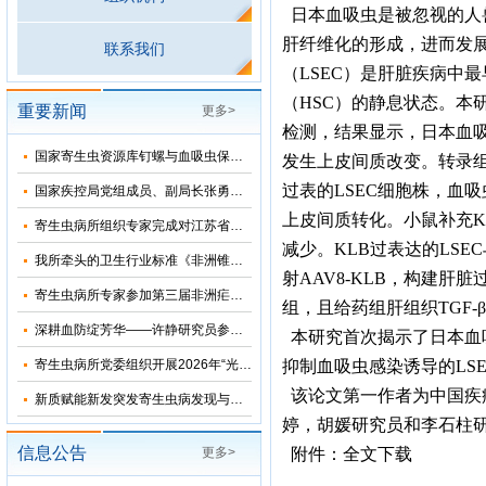
日本血吸虫是被忽视的人
肝纤维化的形成，进而发
联系我们
（LSEC）是肝脏疾病中
（HSC）的静息状态。本
重要新闻
更多>
检测，结果显示，日本血吸
国家寄生虫资源库钉螺与血吸虫保藏基地十五五”发展规划暨五方共建工作研讨会在上海召开
发生上皮间质改变。转录组
过表的LSEC细胞株，血吸
国家疾控局党组成员、副局长张勇到寄生虫病所调研指导
上皮间质转化。小鼠补充KLB
寄生虫病所组织专家完成对江苏省和湖北省2026年疟疾再传播风险评估
减少。KLB过表达的LSE
我所牵头的卫生行业标准《非洲锥虫病诊断》正式发布
射AAV8-KLB，构建肝脏
寄生虫病所专家参加第三届非洲疟疾消除国际研讨会并分享中国抗疟经验
组，且给药组肝组织TGF-
深耕血防绽芳华——许静研究员参加2026年“我和我的疾控故事”宣讲会
本研究首次揭示了日本血吸
寄生虫病所党委组织开展2026年“光荣在党50年”纪念章颁发仪式
抑制血吸虫感染诱导的LS
该论文第一作者为中国疾
新质赋能新发突发寄生虫病发现与科研能力提升培训班在苏州成功举办
婷，胡媛研究员和李石柱研究员
信息公告
更多>
附件：
全文下载