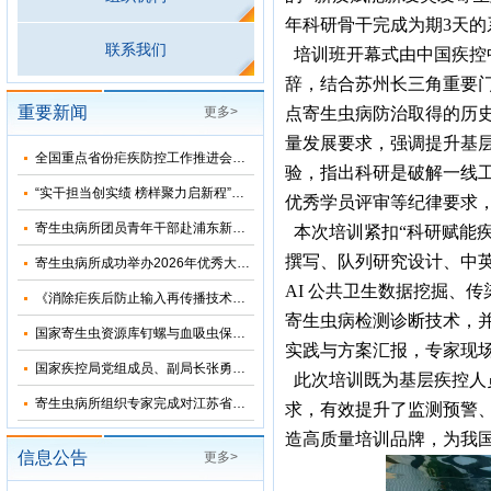
年科研骨干完成为期3天的
联系我们
培训班开幕式由中国疾控
辞，结合苏州长三角重要
重要新闻
更多>
点寄生虫病防治取得的历
量发展要求，强调提升基
全国重点省份疟疾防控工作推进会在河南郑州召开
验，指出科研是破解一线
“实干担当创实绩 榜样聚力启新程”——寄生虫病所主题党日活动暨树立和践行正确政绩观学习教育专题党课
优秀学员评审等纪律要求
寄生虫病所团员青年干部赴浦东新区党风廉政教育基地参观学习
本次培训紧扣“科研赋能
撰写、队列研究设计、中
寄生虫病所成功举办2026年优秀大学生夏令营活动
AI 公共卫生数据挖掘、
《消除疟疾后防止输入再传播技术方案（修订版）》审定会在苏州顺利召开
寄生虫病检测诊断技术，
国家寄生虫资源库钉螺与血吸虫保藏基地“十五五”发展规划暨五方共建工作研讨会在上海召开
实践与方案汇报，专家现
国家疾控局党组成员、副局长张勇到寄生虫病所调研指导
此次培训既为基层疾控人
寄生虫病所组织专家完成对江苏省和湖北省2026年疟疾再传播风险评估
求，有效提升了监测预警
造高质量培训品牌，为我
信息公告
更多>