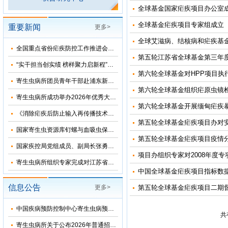
全球基金国家疟疾项目办公室
全球基金疟疾项目专家组成立
重要新闻
更多>
全球艾滋病、结核病和疟疾基
全国重点省份疟疾防控工作推进会在河南郑州召开
第五轮江苏省全球基金第三年
“实干担当创实绩 榜样聚力启新程”——寄生虫病所主题党日活动暨树立和践行正确政绩观学习教育专题党课
第六轮全球基金对HPP项目执
寄生虫病所团员青年干部赴浦东新区党风廉政教育基地参观学习
第六轮全球基金组织疟原虫镜
寄生虫病所成功举办2026年优秀大学生夏令营活动
第六轮全球基金开展缅甸疟疾
《消除疟疾后防止输入再传播技术方案（修订版）》审定会在苏州顺利召开
第五轮全球基金疟疾项目办对
国家寄生虫资源库钉螺与血吸虫保藏基地“十五五”发展规划暨五方共建工作研讨会在上海召开
第五轮全球基金疟疾项目疫情
国家疾控局党组成员、副局长张勇到寄生虫病所调研指导
项目办组织专家对2008年度
寄生虫病所组织专家完成对江苏省和湖北省2026年疟疾再传播风险评估
中国全球基金疟疾项目指标数
信息公告
更多>
第五轮全球基金疟疾项目二期
中国疾病预防控制中心寄生虫病预防控制所（国家热带病研究中心）2026年优秀大学生夏令营活动招收简章
共
寄生虫病所关于公布2026年普通招考博士考生调剂复试名单的通知